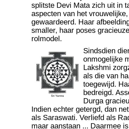
splitste Devi Mata zich uit in 
aspecten van het vrouwelijke,
gewaardeerd. Haar afbeelding
smaller, haar poses gracieuze
rolmodel.
Sindsdien die
onmogelijke m
Lakshmi zorgz
als die van ha
toegewijd. Haa
bedreigd. Asse
Sri Yantra
Durga gracieus
Indien echter getergd, dan net 
als Saraswati. Verliefd als Ra
maar aanstaan ... Daarmee is h