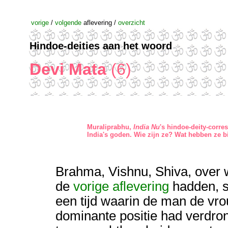
vorige
/
volgende
aflevering /
overzicht
Hindoe-deities aan het woord
Devi Mata
(6)
Muraliprabhu,
India Nu
's hindoe-deity-corr
India's goden. Wie zijn ze? Wat hebben ze bi
Brahma, Vishnu, Shiva, over w
de
vorige aflevering
hadden, 
een tijd waarin de man de vro
dominante positie had verdro