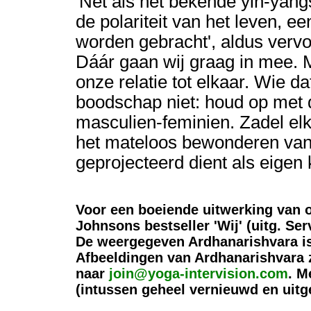
'Net als het bekende yin-yan
de polariteit van het leven, een
worden gebracht', aldus vervo
Dáár gaan wij graag in mee. Mi
onze relatie tot elkaar. Wie d
boodschap niet: houd op met d
masculien-feminien. Zadel elk
het mateloos bewonderen van 
geprojecteerd dient als eigen 
Voor een boeiende uitwerking van o
Johnsons bestseller 'Wij' (uitg. Serv
De weergegeven Ardhanarishvara is 
Afbeeldingen van Ardhanarishvara 
naar
join@yoga-intervision.com
. M
(intussen geheel vernieuwd en uitg