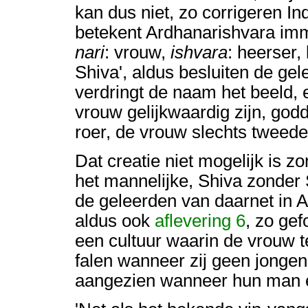
kan dus niet, zo corrigeren In
betekent Ardhanarishvara imm
nari
: vrouw,
ishvara
: heerser, 
Shiva', aldus besluiten de gel
verdringt de naam het beeld, 
vrouw gelijkwaardig zijn, godde
roer, de vrouw slechts tweed
Dat creatie niet mogelijk is z
het mannelijke, Shiva zonder S
de geleerden van daarnet in A
aldus ook
aflevering 6
, zo gef
een cultuur waarin de vrouw 
falen wanneer zij geen jonge
aangezien wanneer hun man ee