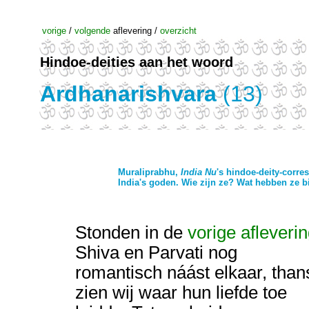
vorige
/
volgende
aflevering /
overzicht
Hindoe-deities aan het woord
Ardhanarishvara
(13)
Muraliprabhu,
India Nu
's hindoe-deity-corr
India's goden. Wie zijn ze? Wat hebben ze bi
Stonden in de
vorige afleveri
Shiva en Parvati nog
romantisch náást elkaar, than
zien wij waar hun liefde toe