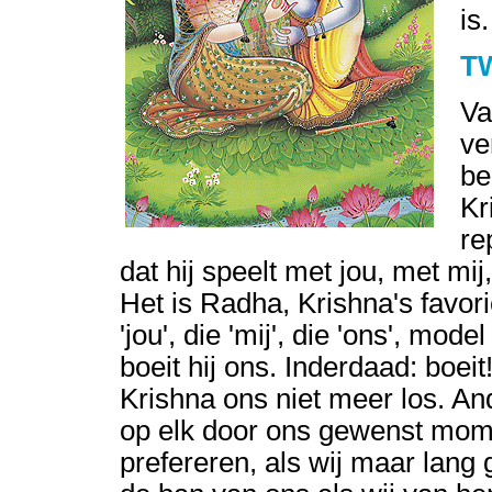
is
T
Va
ve
be
Kr
re
dat hij speelt met jou, met mij
Het is Radha, Krishna's favori
'jou', die 'mij', die 'ons', mod
boeit hij ons. Inderdaad: boeit!
Krishna ons niet meer los. An
op elk door ons gewenst momen
prefereren, als wij maar lang 