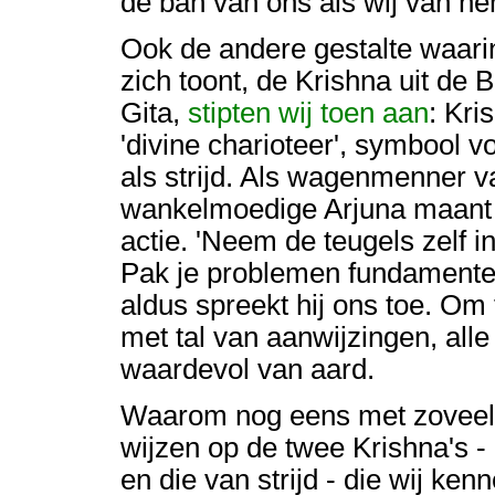
de ban van ons als wij van h
Ook de andere gestalte waari
zich toont, de Krishna uit de
Gita,
stipten wij toen aan
: Kri
'divine charioteer', symbool v
als strijd. Als wagenmenner v
wankelmoedige Arjuna maant h
actie. 'Neem de teugels zelf i
Pak je problemen fundamentee
aldus spreekt hij ons toe. Om
met tal van aanwijzingen, all
waardevol van aard.
Waarom nog eens met zoveel
wijzen op de twee Krishna's - 
en die van strijd - die wij ke