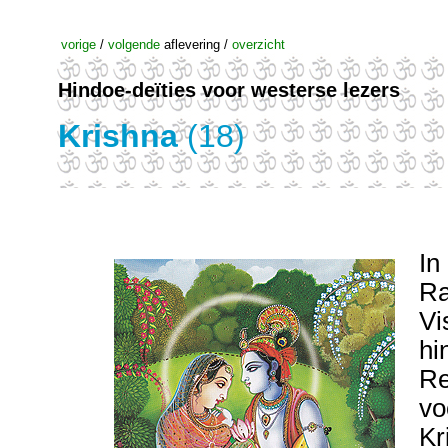
vorige
/
volgende
aflevering /
overzicht
Hindoe-deïties voor westerse lezers
Krishna
(18)
In
Ra
Vi
hi
Re
vo
Kr