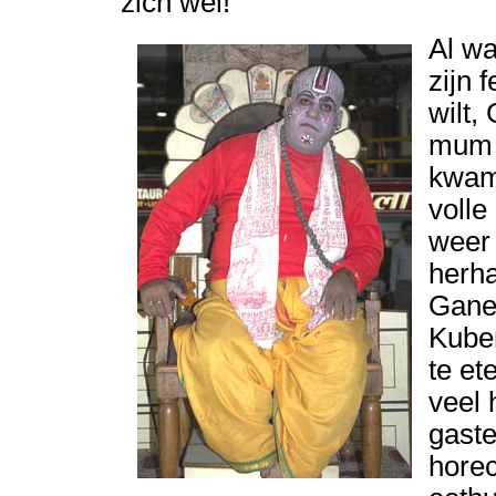
zich wel!"
Al wa
zijn 
wilt,
mum w
kwam.
volle
weer 
herha
Ganes
Kuber
te et
veel 
gaste
horec