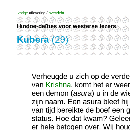
vorige
aflevering /
overzicht
Hindoe-deïties voor westerse lezers
Kubera
(29)
Verheugde u zich op de verder
van
Krishna
, komt het er weer
een demon (
asura
) u in de wi
zijn naam. Een asura bleef hij
van tijd bereikte de boef een 
status. Hoe dat kwam? Gelee
er hele betogen over. Wij hou